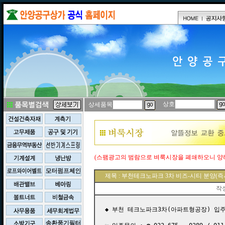
상호
상세품목
(스팸광고의 범람으로 벼룩시장을 폐쇄하오니 양
제목 : 부천테크노파크 3차 비즈-시티 분양(
작
◆ 부천 테크노파크3차(아파트형공장) 입주안