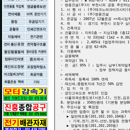
☞ 입주문의 : ☎ 032-675 - 0289 / 011
☞ 쌍용건설(주)이 부천시와 공동 추진하는
1. 시 행 사 : (주)테크노파크비즈시티(
2. 시 공 사 : (주)쌍용건설 

3. 준공일 : 2007년 12월준공 <<즉시입주
4. 위    치 : 경기도 부천시 오정구 삼
5. 건축개요 

▷ 건물규모 : 지하1층 ~ 지상13층 (총12
▷ 연 면 적  : 약 33만m2 (1m2 = 0.302
▷ 주차대수 :  2,405대 (법정주차대비 17
▷ 전 용 율 : 공장 62~63% 

6. 각종혜택 

▷ 금융혜택 

- 계약금( 5% ) 

- 잔  금( 95% ) : 입주시 납부(계약일후
-                : 정부 정책자금
▷ 세제혜택 

- 취득세ㆍ등록세 100% 면제 

- 재산세,종합토지세 5년간 50% 감면 

7. 입 지  여 건

- 경인고속도로 부천IC 인접 

- 서울외곽순환도로(서운J.C), 인천,김포
8. 분양내용 : 350만원대 (기본형 분양80ty
9. 주요시설 및 특장점 

 - 다양한 업종이 입주 할 수 있는 과학적
   ▶ 일반제조동(101,102,103,104동) 

    : 기계,전기,전자,선반,정밀등 전형
   ▶ 정밀제조동(201,202,203동) 
