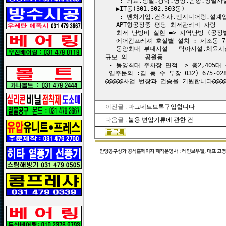
    : 의료.정밀.광학.영상.음향.정밀사
   ▶IT동(301,302,303동) 

    : 벤처기업,건축사,엔지니어링,설계
 - APT형공장중 평당 최저관리비 자랑 

 - 최저 난방비 실현 => 지역난방 (공장별
 - 에어컴프레셔 호실별 설치 : 제조동 7층
 - 동양최대 부대시설 - 탁아시설,체육시
규모 의     공원등 

 - 동양최대 주차장 면적 => 총2,405대 
 입주문의 :김 동 수 부장 032) 675-0289 
@@@@@사업 번창과 건승을 기원합니다@@@@
이전글 :
마그네트브록구입합니다
다음글 :
불용 변압기류에 관한 건