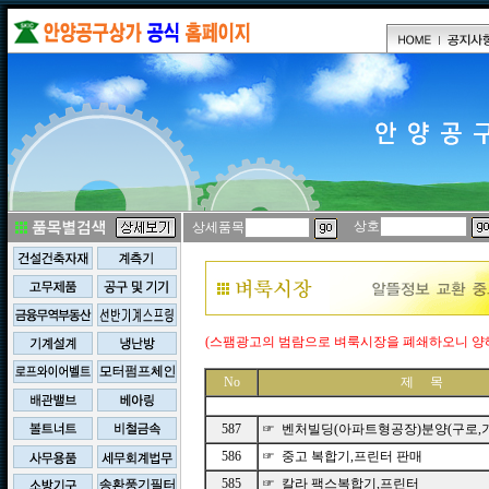
상호
상세품목
(스팸광고의 범람으로 벼룩시장을 폐쇄하오니 양
No
제 목
587
☞ 벤처빌딩(아파트형공장)분양(구로,기
586
☞ 중고 복합기,프린터 판매
585
☞ 칼라 팩스복합기,프린터