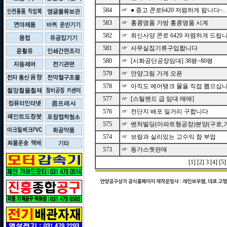
584
☞ ● 중고 콘로6420 저렴하게 팝니다~..
583
☞ 홍콩명품 가방 홍콩명품 시계
582
☞ 최신사양 콘로 6420 저렴하게 드립니.
581
☞ 사무실집기류구입합니다
580
☞ [시화공단공장임대] 38평~80평
579
☞ 안양그림 가게 오픈
578
☞ 아직도 에어탱크 물을 직접 뽑으십니까
577
☞ [스틸랜드 급 임대 매매]
576
☞ 전단지 배포 일거리 구합니다
575
☞ 벤처빌딩(아파트형공장)분양(구로,기
574
☞ 보람과 실리있는 고수익 참 부업
573
☞ 동가스켓판매
[1]
[2]
3
[4]
[5]