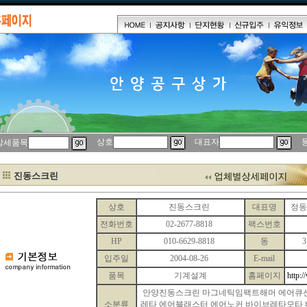
상호
대표자
상세품목
진동스크린
상호
진동스크린
대표명
정
전화번호
02-2677-8818
팩스번호
HP
010-6629-8818
동
3
입주일
2004-08-26
E-mail
품목
기계설계
홈페이지
http:
안양진동스크린 마그네틱임팩트해머 에어큐
소분류
레타 에어블래스터 에어노커 바이브레타모타