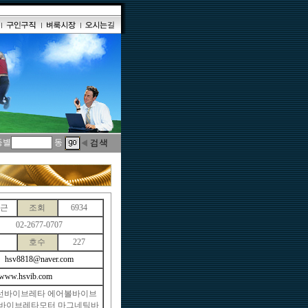
동별
동
동근
조회
6934
02-2677-0707
호수
227
hsv8818@naver.com
//www.hsvib.com
선바이브레타 에어볼바이브
 바이브레타모터 마그네틱바