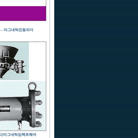
-- 마그네틱진동피더
TOR 2)마그네틱임팩트해머